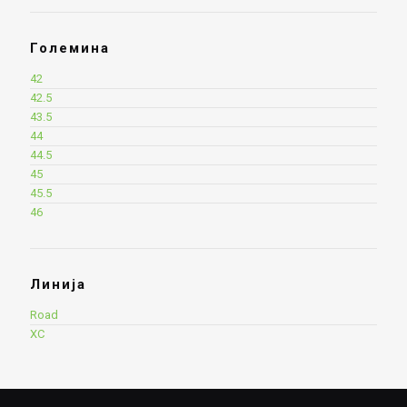
Големина
42
42.5
43.5
44
44.5
45
45.5
46
Линија
Road
XC