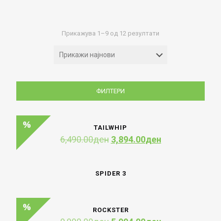
Sorted
Прикажува 1–9 од 12 резултати
by
latest
ФИЛТЕРИ
TAILWHIP
Original
Current
6,490.00
ден
3,894.00
ден
price
price
was:
is:
6,490.00ден.
3,894.00ден.
SPIDER 3
ROCKSTER