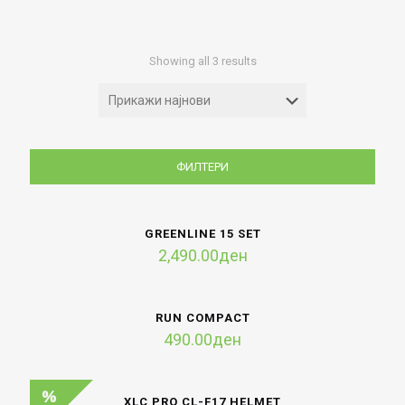
Sorted
Showing all 3 results
by
latest
ФИЛТЕРИ
GREENLINE 15 SET
2,490.00
ден
RUN COMPACT
490.00
ден
XLC PRO CL-F17 HELMET