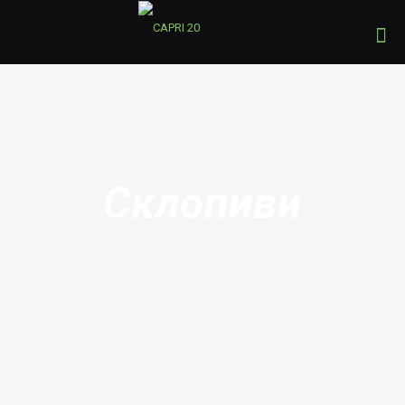
Склопиви