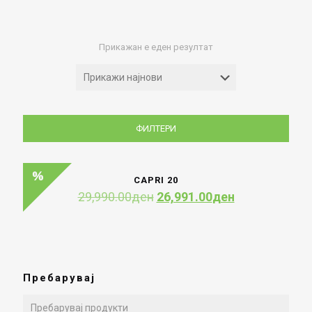
Прикажан е еден резултат
ФИЛТЕРИ
CAPRI 20
Original
Current
29,990.00
ден
26,991.00
ден
price
price
was:
is:
29,990.00ден.
26,991.00ден
Пребарувај