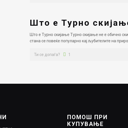
Што е Турно скијањ
Што е Турно скијање Турно скијање не е обично ск
стана се повеќе популарно кај љубителите на приро
Ти се допаѓа?
1
НИ
ПОМОШ ПРИ
КУПУВАЊЕ