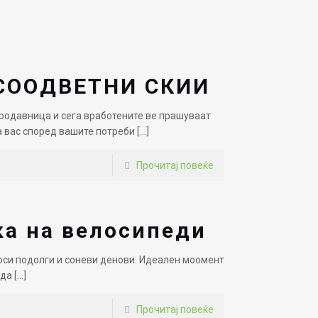
СООДВЕТНИ СКИИ
продавница и сега вработените ве прашуваат
а вас според вашите потреби
[…]
Прочитај повеќе
ка на велосипеди
носи подолги и соневи денови. Идеален моомент
 да
[…]
Прочитај повеќе