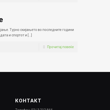
е
ијање. Турно скијањето во последните години
дата и спортот и
[…]
Прочитај повеќе
КОНТАКТ