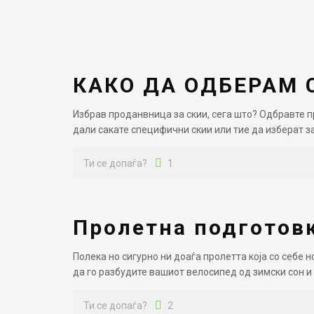
КАКО ДА ОДБЕРАМ 
Избрав проданвница за скии, сега што? Oдбравте 
дали сакате специфични скии или тие да изберат з
Ти се допаѓа?
1
Пролетна подготов
Полека но сигурно ни доаѓа пролетта која со себе 
да го разбудите вашиот велосипед од зимски сон и
Ти се допаѓа?
2