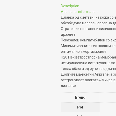
Description
Additional information
Дланка од синтетичка кожа со 
обезбедува целосен опсег на 
Стратешки поставени силиконск
држење
Показалец компатибилен со екр
Минимизираните гел влошки ко
оптимално амортизирање
H20 Flex ветроотпорна мембран
четиринасочно истегнување за
Топла облога од руно за одличн
Долгите манжетни Airprene ја з
отстрануваат влагатажМикро в
лизгање
Brend
Pol