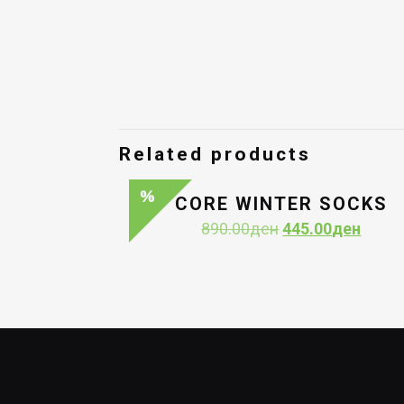
Related products
CORE WINTER SOCKS
Original
Curre
890.00
ден
445.00
ден
price
price
was:
is:
890.00ден.
445.0