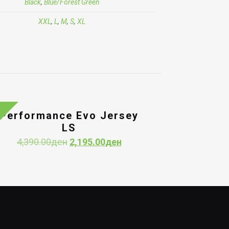
Black
,
Blue/Forest Green
XXL
,
L
,
M
,
S
,
XL
Performance Evo Jersey
LS
Original
Current
4,390.00
ден
2,195.00
ден
price
price
was:
is:
4,390.00ден.
2,195.00ден.