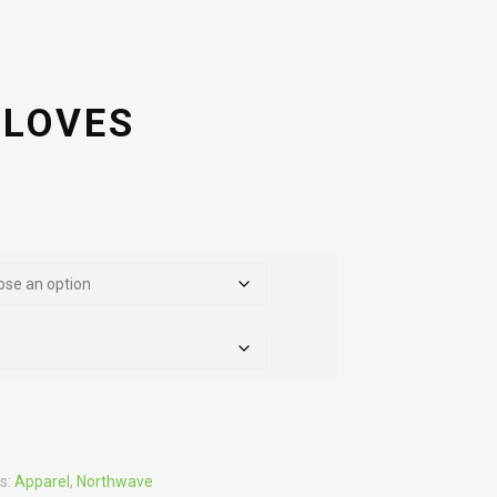
GLOVES
s:
Apparel
,
Northwave