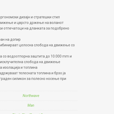
ергономски дизајн и стратешки стил
движење и цврсто држење на воланот
и отпечатоци на дланката за подобрено
ан на допир
мбинираат целосна слобода на движење со
а со водоотпорна заштита до 10.000 mm и
 исклучителна слобода на движење
а изолација и топлина
адржуваат телесната топлина и брзо ја
граден силикон за полесно носење при
Northwave
Man