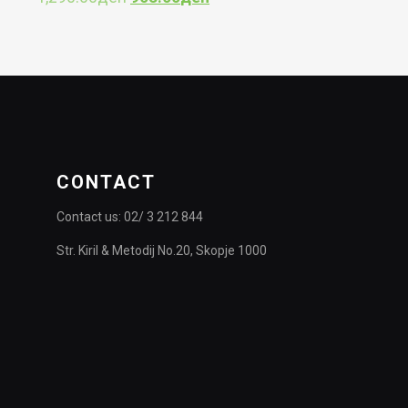
price
price
was:
is:
1,290.00ден.
903.00ден.
CONTACT
Contact us: 02/ 3 212 844
Str. Kiril & Metodij No.20, Skopje 1000