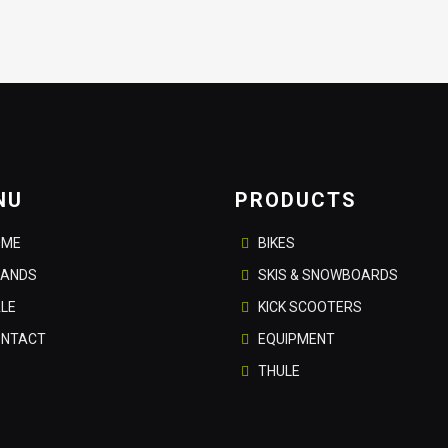
was:
is:
950.00ден.
665.00ден.
0ден.
NU
PRODUCTS
OME
BIKES
RANDS
SKIS & SNOWBOARDS
LE
KICK SCOOTERS
ONTACT
EQUIPMENT
THULE