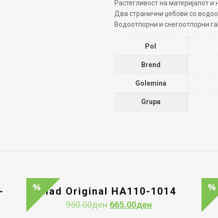
Растегливост на материјалот и 
Два странични џебови со водоо
Водоотпорни и снегоотпорни г
Pol
Brend
Golemina
Grupa
-
Had Original HA110-1014
Original
Current
950.00
ден
665.00
ден
price
price
nt