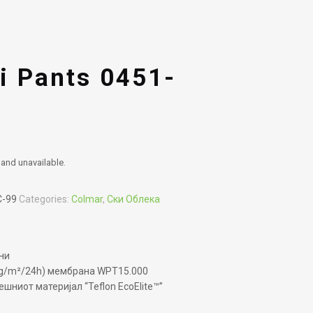
 Pants 0451-
 and unavailable.
C-99
Categories:
Colmar
,
Ски Облека
ни
 g/m²/24h) мембрана WPT15.000
ниот материјал “Teflon EcoElite™”