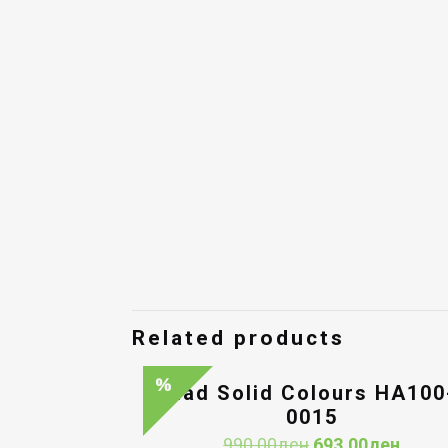
Related products
Had Solid Colours HA100
0015
Original
Curre
990.00
ден
693.00
ден