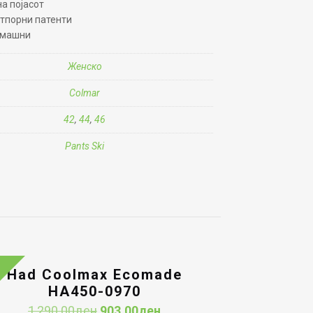
на појасот
тпорни патенти
амашни
Женско
Colmar
42
,
44
,
46
Pants Ski
Had Coolmax Ecomade
HA450-0970
Original
Current
1,290.00
ден
903.00
ден