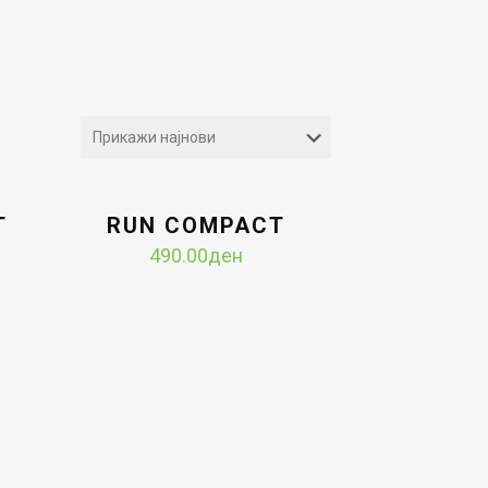
T
RUN COMPACT
490.00
ден
Current
price
s: