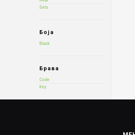
Rear
Sets
Боја
Black
Брава
Code
Key
МЕ