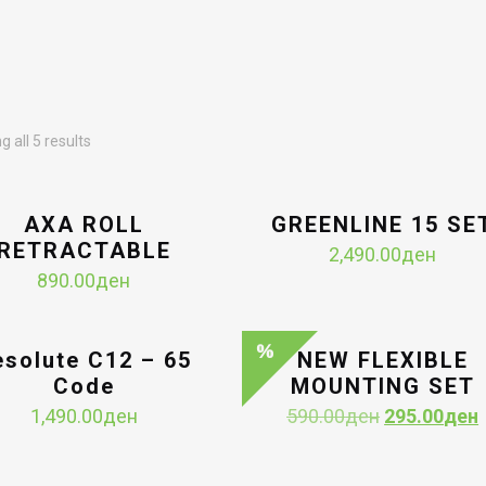
Sorted
 all 5 results
by
latest
AXA ROLL
GREENLINE 15 SE
RETRACTABLE
2,490.00
ден
890.00
ден
esolute C12 – 65
NEW FLEXIBLE
Code
MOUNTING SET
Original
1,490.00
ден
590.00
ден
295.00
ден
price
was:
i