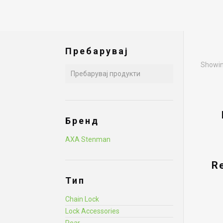
Пребарувај
Showing
Бренд
AXA Stenman
R
Тип
Chain Lock
Lock Accessories