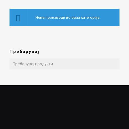
Нема производи во оваа категорија.
Пребарувај