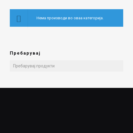
Нема производи во оваа категорија.
Пребарувај