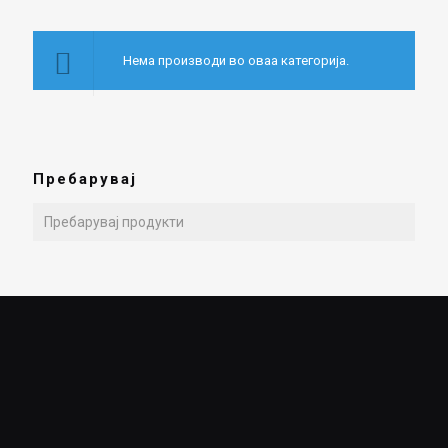
Нема производи во оваа категорија.
Пребарувај