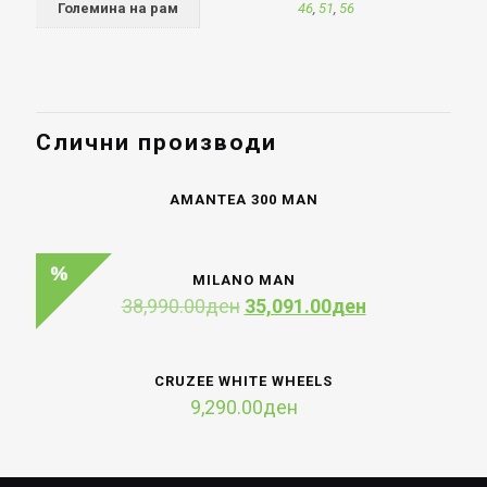
Големина на рам
46
,
51
,
56
Слични производи
AMANTEA 300 MAN
MILANO MAN
Original
Current
38,990.00
ден
35,091.00
ден
price
price
was:
is:
38,990.00ден.
35,091.00ден
CRUZEE WHITE WHEELS
9,290.00
ден