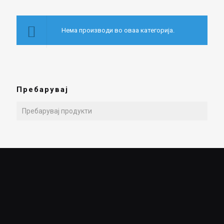
Нема производи во оваа категорија.
Пребарувај