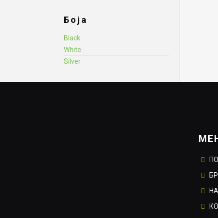
Боја
Black
White
Silver
МЕ
П
Б
НА
К