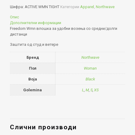
Шифра:
ACTIVE WMN TIGHT
Категории
Apparel
,
Northwave
Опис
Дополнителни информации
Freedom Wmn влошка за удобни возења со средни/долги
дистанци
Заштита од студ и ветере
Бренд
Northwave
Пол
Woman
Boja
Black
Golemina
L
,
M
,
S
,
XS
Слични производи