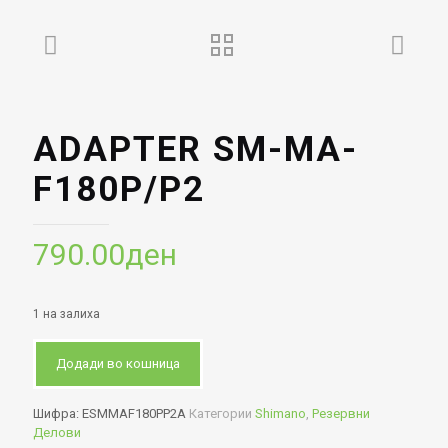
ADAPTER SM-MA-
F180P/P2
790.00
ден
1 на залиха
Додади во кошница
Шифра:
ESMMAF180PP2A
Категории
Shimano
,
Резервни
Делови