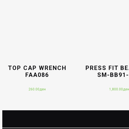
TOP CAP WRENCH
PRESS FIT B
FAA086
SM-BB91
260.00
ден
1,800.00
де