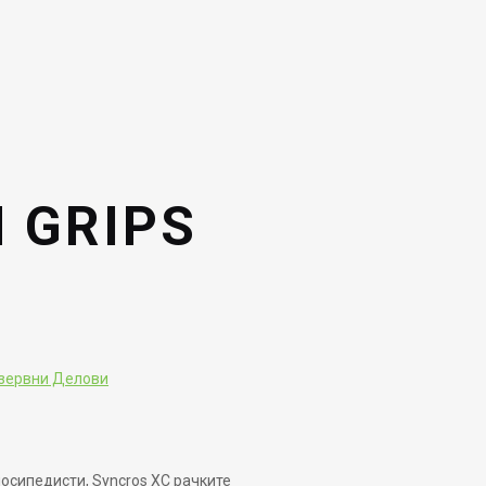
 GRIPS
зервни Делови
осипедисти, Syncros XC рачките