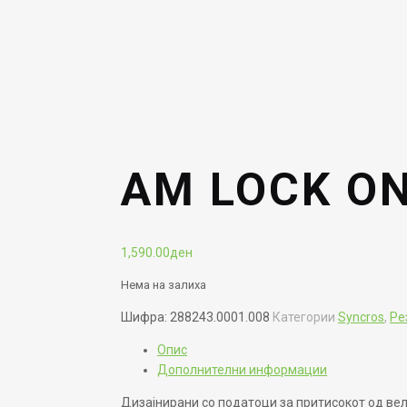
AM LOCK ON
1,590.00
ден
Нема на залиха
Шифра:
288243.0001.008
Категории
Syncros
,
Ре
Опис
Дополнителни информации
Дизајнирани со податоци за притисокот од вел