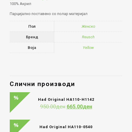
100% Акрил
Парцијално поставено со полар материјал
Пол
Женско
Бренд
Reusch
Boja
Yellow
Слични производи
Had Original HA110-H1142
Original
Current
950.00
ден
665.00
ден
price
price
was:
is:
950.00ден.
665.00ден.
Had Original HA110-0540