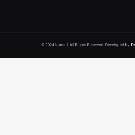
© 2024 Nomad. All Rights Reserved. Developed by:
De