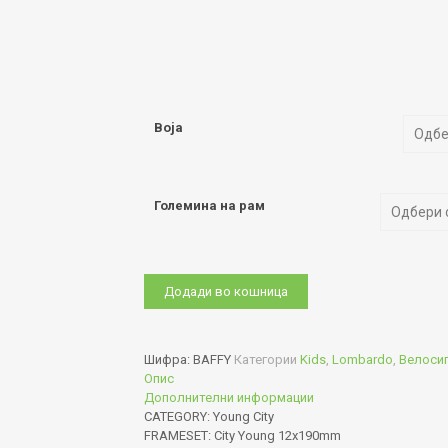
Boja
Големина на рам
BAFFY
Додади во кошница
количина
Шифра:
BAFFY
Категории
Kids
,
Lombardo
,
Велоси
Опис
Дополнителни информации
CATEGORY: Young City
FRAMESET: City Young 12x190mm