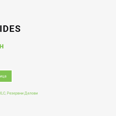
IDES
Current
н
price
is:
н.
385.00ден.
ница
XLC
,
Резервни Делови