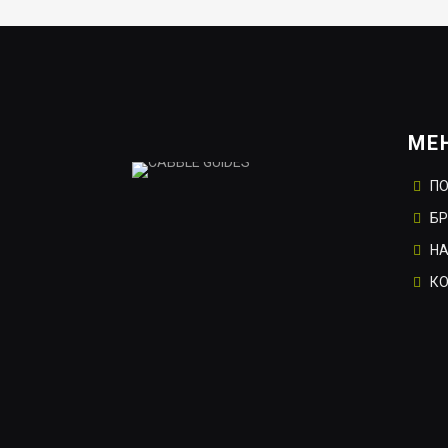
МЕ
П
Б
НА
К