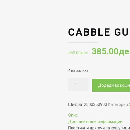
CABBLE GU
Original
385.00
де
550.00
ден
price
was:
4 на залиха
550.00де
Додади во кош
Шифра:
2500360900
Категории
Опис
Дополнителни информации
Пластични држачи за кошулици