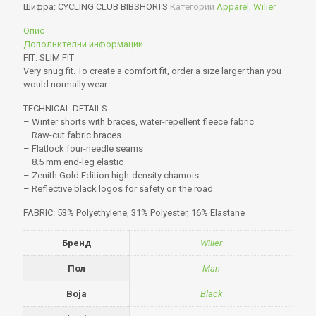
Шифра:
CYCLING CLUB BIBSHORTS
Категории
Apparel
,
Wilier
Опис
Дополнителни информации
FIT: SLIM FIT
Very snug fit. To create a comfort fit, order a size larger than you
would normally wear.
TECHNICAL DETAILS:
– Winter shorts with braces, water-repellent fleece fabric
– Raw-cut fabric braces
– Flatlock four-needle seams
– 8.5 mm end-leg elastic
– Zenith Gold Edition high-density chamois
– Reflective black logos for safety on the road
FABRIC: 53% Polyethylene, 31% Polyester, 16% Elastane
Бренд
Wilier
Пол
Man
Boja
Black