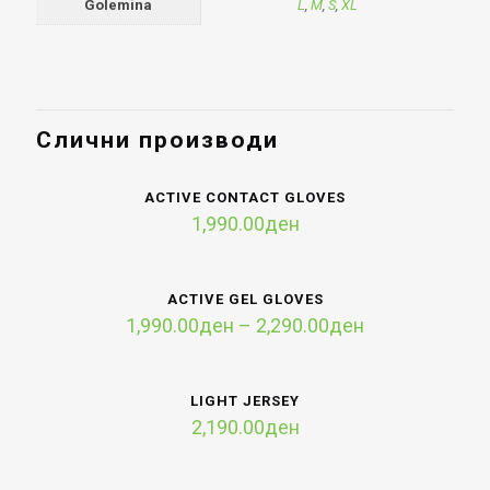
Golemina
L
,
M
,
S
,
XL
Слични производи
ACTIVE CONTACT GLOVES
1,990.00
ден
ACTIVE GEL GLOVES
Price
1,990.00
ден
–
2,290.00
ден
range:
1,990.00ден
through
LIGHT JERSEY
2,290.00ден
2,190.00
ден