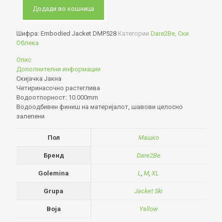
Додади во кошница
Шифра:
Embodied Jacket DMP528
Категории
Dare2Be
,
Ски
Облека
Опис
Дополнителни информации
Скијачка Јакна
Четиринасочно растеглива
Водоотпорност: 10.000mm
Водоодбивен финиш на материјалот, шавови целосно
залепени
Пол
Машко
Бренд
Dare2Be
Golemina
L
,
M
,
XL
Grupa
Jacket Ski
Boja
Yellow