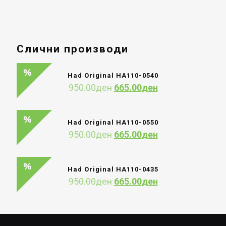
Слични производи
Had Original HA110-0540
Original
Current
950.00
ден
665.00
ден
price
price
was:
is:
950.00ден.
665.00ден.
Had Original HA110-0550
Original
Current
950.00
ден
665.00
ден
price
price
was:
is:
950.00ден.
665.00ден.
Had Original HA110-0435
Original
Current
950.00
ден
665.00
ден
price
price
was:
is:
950.00ден.
665.00ден.