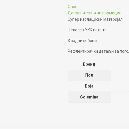
Опис
Дополнителни информации
Супер изолациски материјал,
Целосен YKK патент
3 задни џебови
Рефлектирачки детаљи за пого
Бренд
Пол
Boja
Golemina