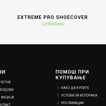
EXTREME PRO SHOECOVER
ent
3,290.00
ден
e
4.00ден.
НИ
ПОМОШ ПРИ
КУПУВАЊЕ
ОЧЕТНА
КАКО ДА КУПИТЕ
РЕНДОВИ
УСЛОВИ ЗА ИСПОРАКА
 АКЦИЈА
РЕКЛАМАЦИИ
ОНТАКТ