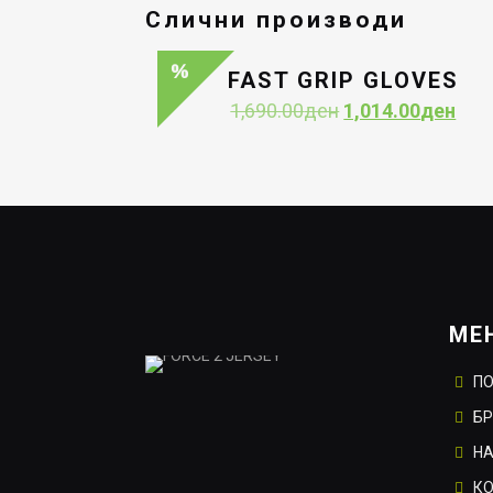
Слични производи
FAST GRIP GLOVES
Original
Curr
1,690.00
ден
1,014.00
ден
price
pric
was:
is:
1,690.00ден.
1,01
МЕ
П
Б
НА
К