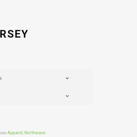
ERSEY
рии
Apparel
,
Northwave