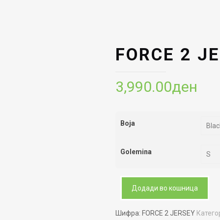
FORCE 2 J
3,990.00
ден
Boja
Golemina
Додади во кошница
Шифра:
FORCE 2 JERSEY
Катего