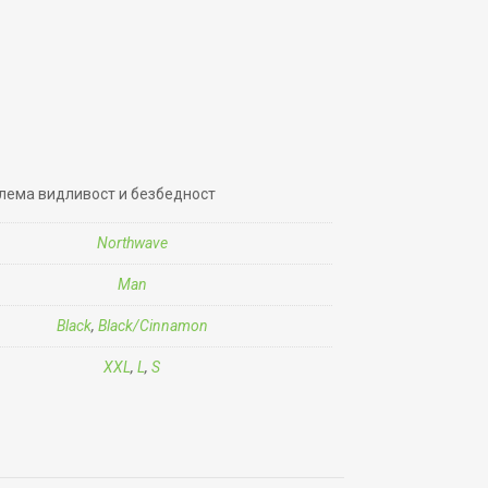
лема видливост и безбедност
Northwave
Man
Black
,
Black/Cinnamon
XXL
,
L
,
S