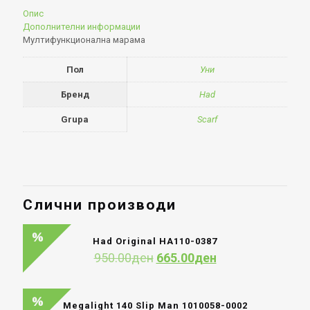
Опис
Дополнителни информации
Мултифункционална марама
Пол
Уни
Бренд
Had
Grupa
Scarf
Слични производи
Had Original HA110-0387
Original
Current
950.00
ден
665.00
ден
price
price
was:
is:
950.00ден.
665.00ден.
Megalight 140 Slip Man 1010058-0002