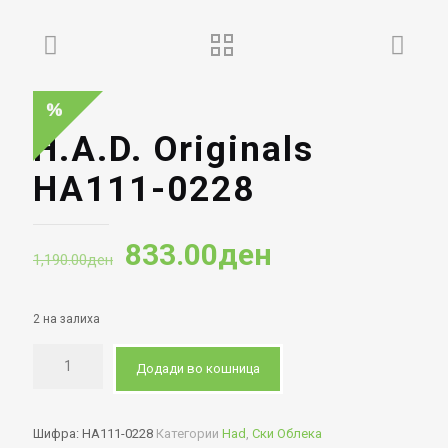
H.A.D. Originals
HA111-0228
Original
Current
833.00
ден
1,190.00
ден
price
price
was:
is:
2 на залиха
1,190.00ден.
833.00ден.
Додади во кошница
Шифра:
HA111-0228
Категории
Had
,
Ски Облека