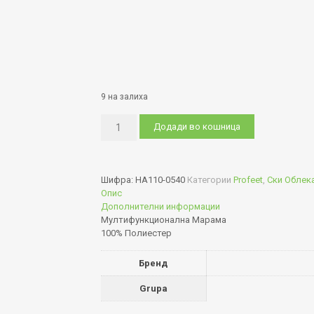
9 на залиха
Had
Додади во кошница
Original
HA110-
0540
количина
Шифра:
HA110-0540
Категории
Profeet
,
Ски Облек
Опис
Дополнителни информации
Мултифункционална Марама
100% Полиестер
Бренд
Grupa