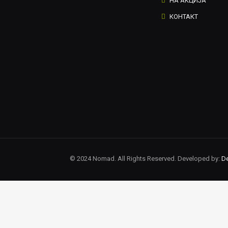
НА АКЦИЈА
КОНТАКТ
© 2024 Nomad. All Rights Reserved. Developed by:
De