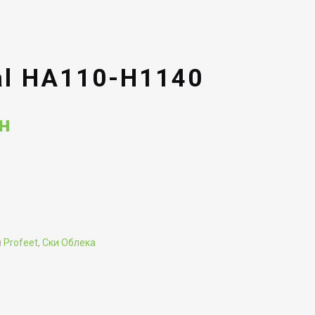
al HA110-H1140
Current
н
price
is:
н.
665.00ден.
и
Profeet
,
Ски Облека