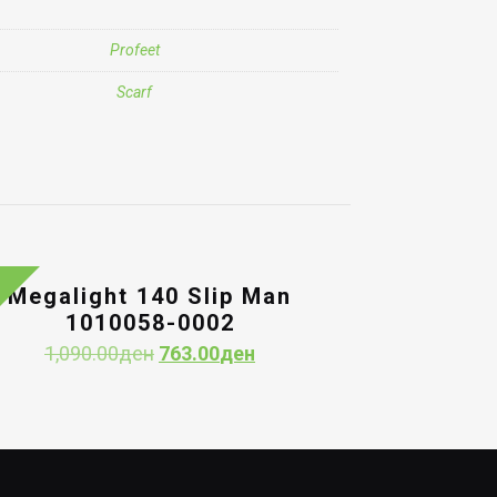
Profeet
Scarf
Megalight 140 Slip Man
1010058-0002
Original
Current
1,090.00
ден
763.00
ден
price
price
was:
is:
1,090.00ден.
763.00ден.