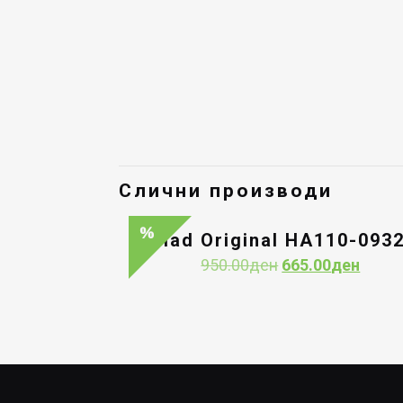
Слични производи
Had Original HA110-093
Original
Curre
950.00
ден
665.00
ден
price
price
was:
is:
950.00ден.
665.0