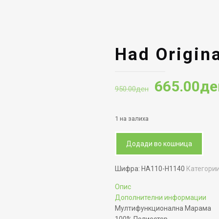
Had Origin
Original
665.00
де
950.00
ден
price
was:
1 на залиха
950.00де
Додади во кошница
Шифра:
HA110-H1140
Категори
Опис
Дополнителни информации
Мултифункционална Марама