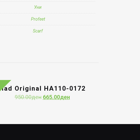
Уни
Profeet
Scarf
Had Original HA110-0172
Original
Current
950.00
ден
665.00
ден
price
price
was:
is:
950.00ден.
665.00ден.