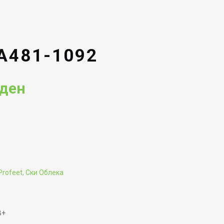
A481-1092
Current
ден
price
is:
ден.
1,183.00ден.
Profeet
,
Ски Облека
В+