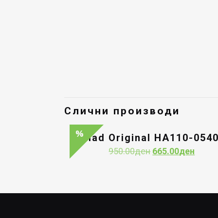
Слични производи
Had Original HA110-054
Original
Curre
950.00
ден
665.00
ден
price
price
was:
is:
950.00ден.
665.0