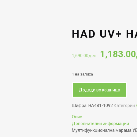
HAD UV+ H
Original
1,183.00
1,690.00
ден
price
was:
1 на залиха
1,690.00
Додади во кошница
Шифра:
HA481-1092
Категории
Опис
Дополнителни информации
Мултифункционална марама У