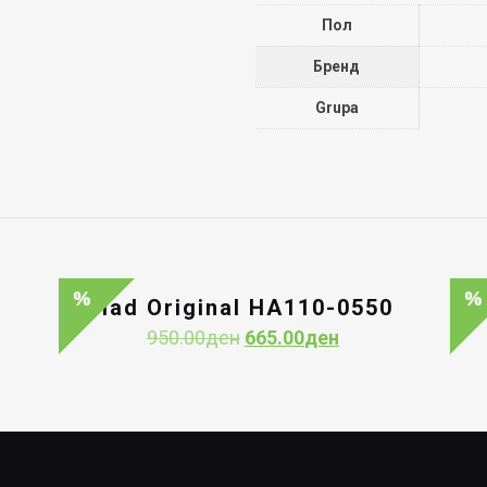
Пол
Бренд
Grupa
0
Had Original HA110-0550
nt
Original
Current
950.00
ден
665.00
ден
price
price
was:
is:
0ден.
950.00ден.
665.00ден.