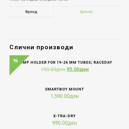
Бренд
Syncros
Слични производи
PUMP HOLDER FOR 19-26 MM TUBES; RACEDAY
Original
Current
190.00
ден
95.00
ден
price
price
was:
is:
190.00ден.
95.00ден.
SMARTBOY MOUNT
1,590.00
ден
X-TRA-DRY
990.00
ден