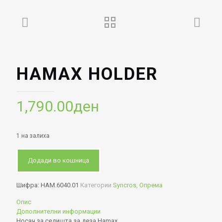
HAMAX HOLDER
1,790.00
ден
1 на залиха
Додади во кошница
Шифра:
HAM.6040.01
Категории
Syncros
,
Опрема
Опис
Дополнителни информации
Носач за седишта за деза Hamax