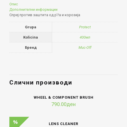
Опис
Дополнителни информации
Спреј против заштита од р’ѓа и корозија
Grupa
Protect
Kolicina
400мл
Бренд
Muc-Off
Слични производи
WHEEL & COMPONENT BRUSH
790.00
ден
LENS CLEANER