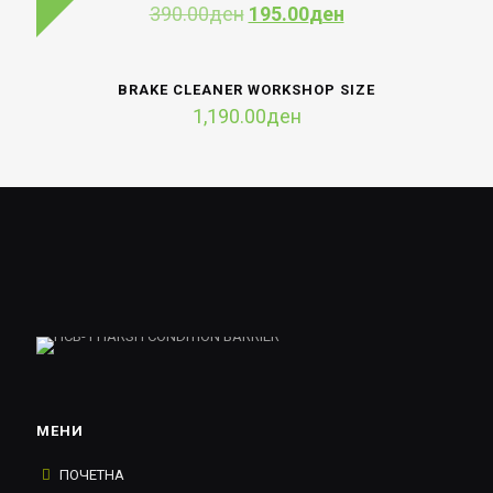
Original
Current
390.00
ден
195.00
ден
price
price
was:
is:
390.00ден.
195.00ден.
BRAKE CLEANER WORKSHOP SIZE
1,190.00
ден
МЕНИ
ПОЧЕТНА