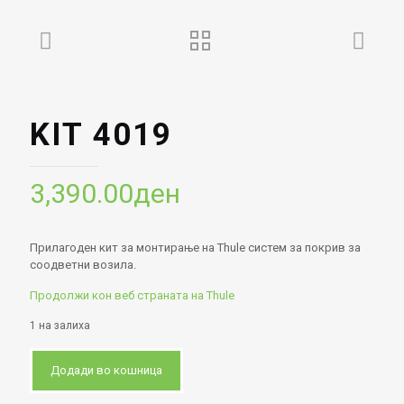
KIT 4019
3,390.00
ден
Прилагоден кит за монтирање на Thule систем за покрив за
соодветни возила.
Продолжи кон веб страната на Thule
1 на залиха
Додади во кошница