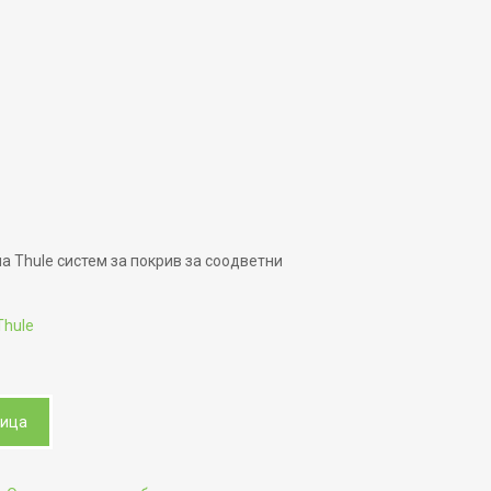
а Thule систем за покрив за соодветни
Thule
ница