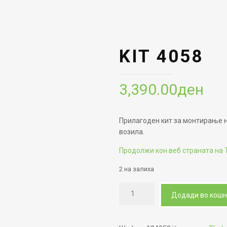
KIT 4058
3,390.00
ден
Прилагоден кит за монтирање н
возила.
Продолжи кон веб страната на 
2 на залиха
Додади во кош