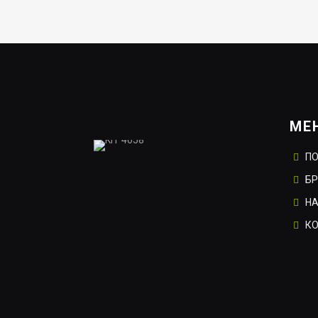
МЕ
П
Б
НА
К