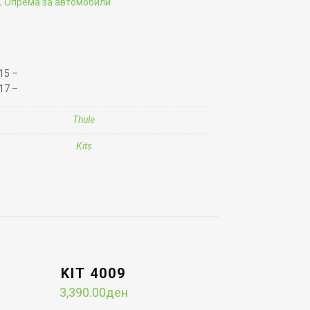
,
Опрема за автомобили
15 –
17 –
Thule
Kits
KIT 4009
3,390.00
ден