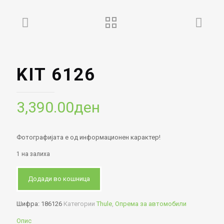
KIT 6126
3,390.00
ден
Фотографијата е од информационен карактер!
1 на залиха
Додади во кошница
Шифра:
186126
Категории
Thule
,
Опрема за автомобили
Опис