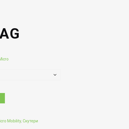
AG
Micro
cro Mobility
,
Скутери