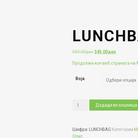
LUNCHB
Original
Current
690.00
ден
345.00
ден
price
price
Продолжи кон веб страната на 
was:
is:
690.00ден.
345.00ден.
Boja
LUNCHBAG
Додади во кошница
количина
Шифра:
LUNCHBAG
Категории
Mi
Опис