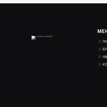
МЕ
П
Б
НА
К