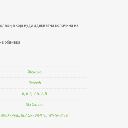
золација која нуди адекватна количина на
вна обвивка
н
Женско
Reusch
6
,
6.5
,
7.5
,
7
,
8
Ski Gloves
Black/Pink
,
BLACK/WHITE
,
White/Silver