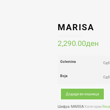
MARISA
2,290.00
ден
Golemina
Boja
Додади во кошница
Шифра:
MARISA
Категории
Reu