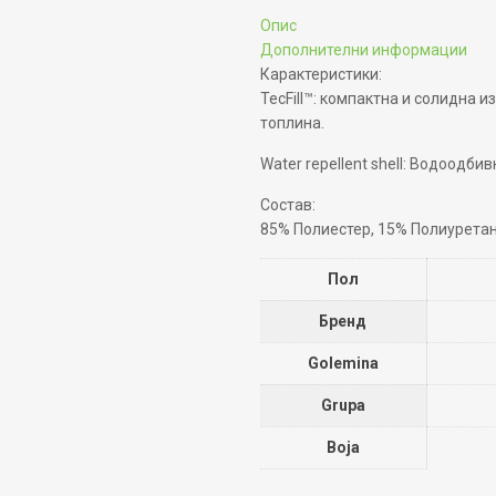
Опис
Дополнителни информации
Карактеристики:
TecFill™: компактна и солидна и
топлина.
Water repellent shell: Водоодби
Состав:
85% Полиестер, 15% Полиурета
Пол
Бренд
Golemina
Grupa
Boja