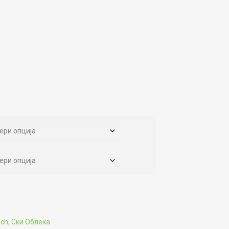
sch
,
Ски Облека