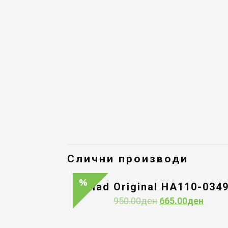
Слични производи
Had Original HA110-034
Original
Curre
950.00
ден
665.00
ден
price
price
was:
is: