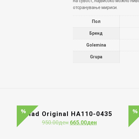
на сувост, највисоко можно нив
отсранување мириси.
Пол
Бренд
Golemina
Grupa
9
Had Original HA110-0435
nt
Original
Current
950.00
ден
665.00
ден
price
price
was:
is: