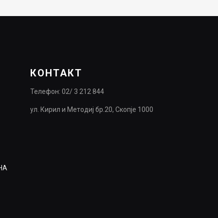
950.00ден.
665.00ден.
КОНТАКТ
Телефон: 02/ 3 212 844
ул. Кирил и Методиј бр.20, Скопје 1000
НА