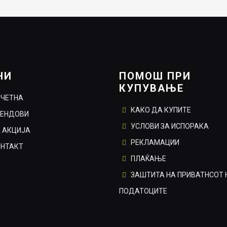
0ден.
950.00ден.
665.00ден.
НИ
ПОМОШ ПРИ
КУПУВАЊЕ
ОЧЕТНА
КАКО ДА КУПИТЕ
РЕНДОВИ
УСЛОВИ ЗА ИСПОРАКА
 АКЦИЈА
РЕКЛАМАЦИИ
ОНТАКТ
ПЛАЌАЊЕ
ЗАШТИТА НА ПРИВАТНСОТ 
ПОДАТОЦИТЕ