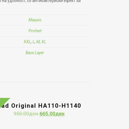
о на удобност, со антибактериски ефект за
Машко
Profeet
XXL
,
L
,
M
,
XL
Base Layer
Had Original HA110-H1140
Original
Current
950.00
ден
665.00
ден
price
price
was:
is: