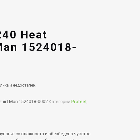
240 Heat
Man 1524018-
лиха и недостапен.
gshirt Man 1524018-0002
Категории
Profeet
,
вување со влажноста и обезбедува чувство