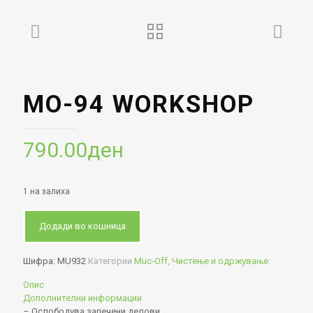
MO-94 WORKSHOP
790.00
ден
1 на залиха
Додади во кошница
Шифра:
MU932
Категории
Muc-Off
,
Чистење и одржување
Опис
Дополнителни информации
– Ослободува запечени делови