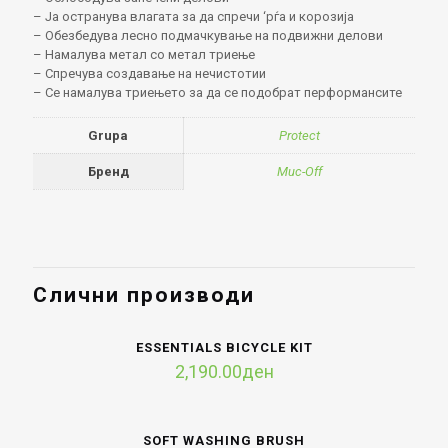
– Ја остранува влагата за да спречи ‘рѓа и корозија
– Обезбедува лесно подмачкување на подвижни делови
– Намалува метал со метал триење
– Спречува создавање на нечистотии
– Се намалува триењето за да се подобрат перформансите
Grupa
Protect
Бренд
Muc-Off
Слични производи
ESSENTIALS BICYCLE KIT
2,190.00
ден
SOFT WASHING BRUSH