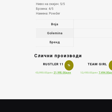
Ниво на скијач: 5/5
Брзина: 4/5
Намена: Powder
Boja
Golemina
Бренд
Слични производи
RUSTLER 11
TEAM GIRL
Original
Current
Original
43,990.00
ден
21,995.00
ден
12,490.00
ден
7,494.00
д
price
price
price
was:
is:
was:
43,990.00ден.
21,995.00ден.
12,490.00