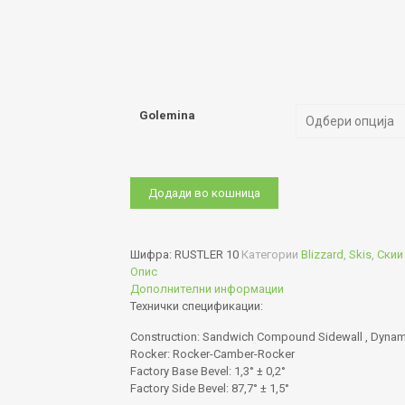
Golemina
RUSTLER
Додади во кошница
10
количина
Шифра:
RUSTLER 10
Категории
Blizzard
,
Skis
,
Скии
Опис
Дополнителни информации
Технички спецификации:
Construction: Sandwich Compound Sidewall , Dynam
Rocker: Rocker-Camber-Rocker
Factory Base Bevel: 1,3° ± 0,2°
Factory Side Bevel: 87,7° ± 1,5°