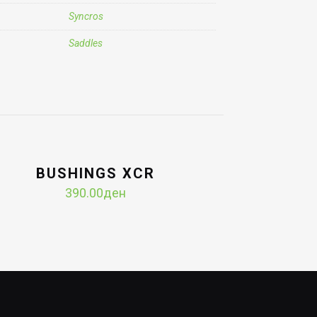
Syncros
Saddles
BUSHINGS XCR
390.00
ден