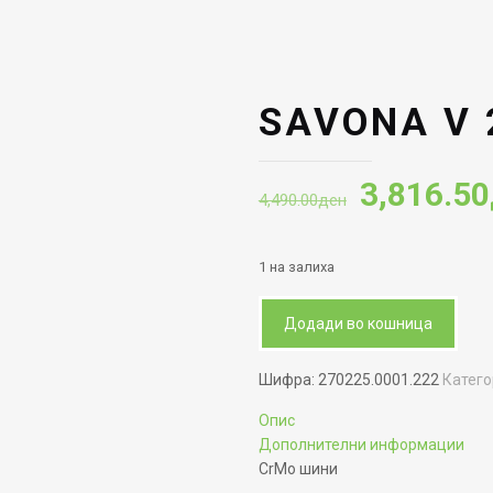
SAVONA V 
Original
3,816.50
4,490.00
ден
price
was:
1 на залиха
4,490.00
Додади во кошница
Шифра:
270225.0001.222
Катег
Опис
Дополнителни информации
CrMo шини