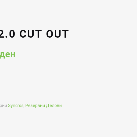
2.0 CUT OUT
Current
ден
price
is:
ден.
3,816.50ден.
ории
Syncros
,
Резервни Делови