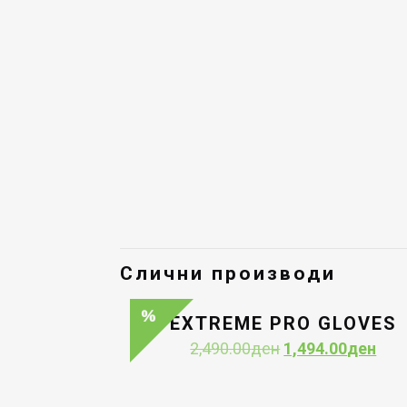
Слични производи
EXTREME PRO GLOVES
Original
Curr
2,490.00
ден
1,494.00
ден
price
pric
was:
is: