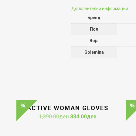
Дополнителни информации
Бренд
Пол
Boja
Golemina
ACTIVE WOMAN GLOVES
ent
Original
Current
1,390.00
ден
834.00
ден
e
price
price
was:
is: