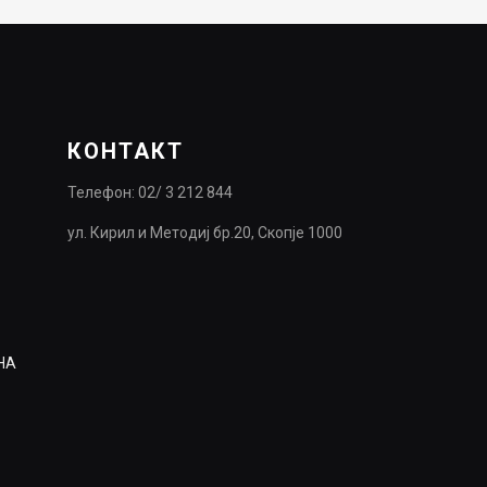
9,990.00ден.
4,995.00ден.
КОНТАКТ
Телефон: 02/ 3 212 844
ул. Кирил и Методиј бр.20, Скопје 1000
НА