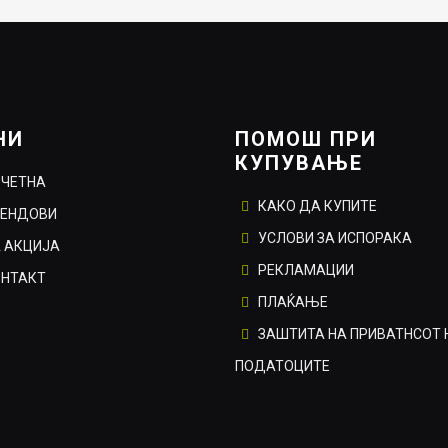
4.00ден.
1,390.00ден.
834.00ден.
НИ
ПОМОШ ПРИ
КУПУВАЊЕ
ОЧЕТНА
КАКО ДА КУПИТЕ
РЕНДОВИ
УСЛОВИ ЗА ИСПОРАКА
 АКЦИЈА
РЕКЛАМАЦИИ
ОНТАКТ
ПЛАЌАЊЕ
ЗАШТИТА НА ПРИВАТНСОТ 
ПОДАТОЦИТЕ