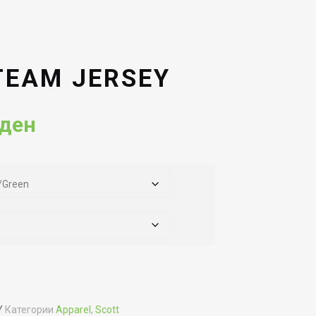
TEAM JERSEY
Current
ден
price
is:
ден.
3,592.00ден.
Y
Категории
Apparel
,
Scott