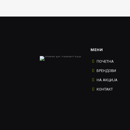
950.00ден.
665.00ден.
950.00ден
МЕНИ
ПОЧЕТНА
БРЕНДОВИ
НА АКЦИЈА
КОНТАКТ