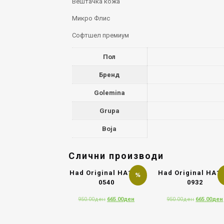
Вештачка кожа
Микро Флис
Софтшел премиум
Пол
Бренд
Golemina
Grupa
Boja
Слични производи
Had Original HA110-
Had Original HA1
0540
0932
Original
Current
Original
950.00
ден
665.00
ден
950.00
ден
665.00
ден
price
price
price
was:
is:
was: