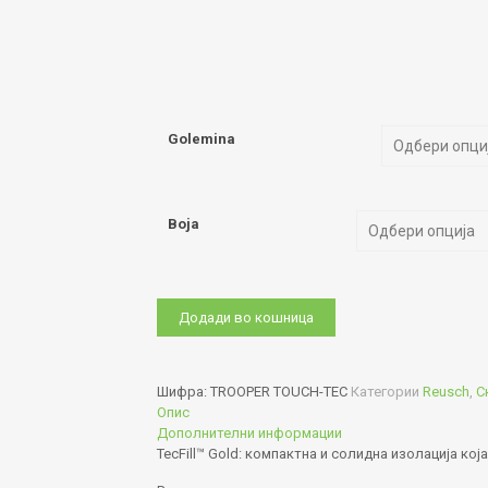
Golemina
Boja
TROOPER
Додади во кошница
TOUCH-
TEC
количина
Шифра:
TROOPER TOUCH-TEC
Категории
Reusch
,
С
Опис
Дополнителни информации
TecFill™ Gold: компактна и солидна изолација кој