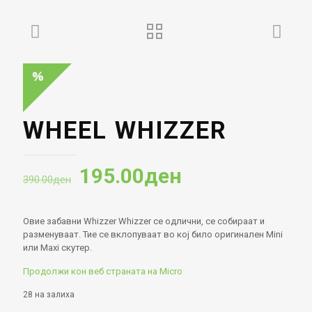
WHEEL WHIZZER
Original
Current
195.00
ден
390.00
ден
price
price
was:
is:
Овие забавни Whizzer Whizzer се одлични, се собираат и
390.00ден.
195.00ден.
разменуваат. Тие се вклопуваат во кој било оригинален Mini
или Maxi скутер.
Продолжи кон веб страната на Micro
28 на залиха