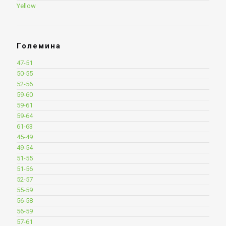
Yellow
Големина
47-51
50-55
52-56
59-60
59-61
59-64
61-63
45-49
49-54
51-55
51-56
52-57
55-59
56-58
56-59
57-61