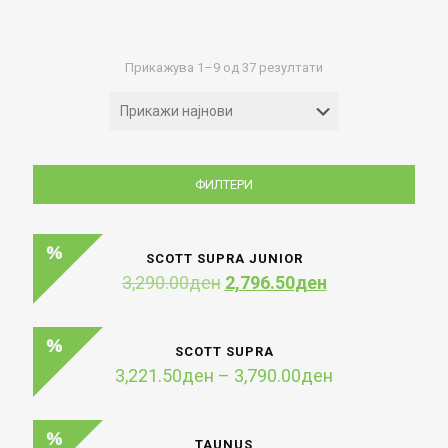
Sorted
Прикажува 1–9 од 37 резултати
by
latest
ФИЛТЕРИ
SCOTT SUPRA JUNIOR
Original
Current
3,290.00
ден
2,796.50
ден
price
price
was:
is:
3,290.00ден.
2,796.50ден.
SCOTT SUPRA
Price
3,221.50
ден
–
3,790.00
ден
range:
3,221.50ден
through
TAUNUS