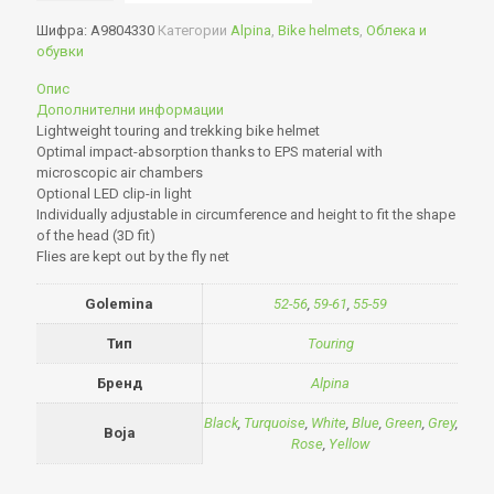
Шифра:
A9804330
Категории
Alpina
,
Bike helmets
,
Облека и
обувки
Опис
Дополнителни информации
Lightweight touring and trekking bike helmet
Optimal impact-absorption thanks to EPS material with
microscopic air chambers
Optional LED clip-in light
Individually adjustable in circumference and height to fit the shape
of the head (3D fit)
Flies are kept out by the fly net
Golemina
52-56
,
59-61
,
55-59
Тип
Touring
Бренд
Alpina
Black
,
Turquoise
,
White
,
Blue
,
Green
,
Grey
,
Boja
Rose
,
Yellow