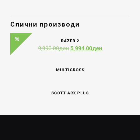
Слични производи
RAZER 2
Original
Current
9,990.00
ден
5,994.00
ден
price
price
was:
is:
9,990.00ден.
5,994.00ден.
MULTICROSS
SCOTT ARX PLUS