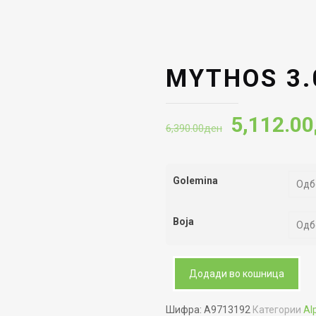
MYTHOS 3.0
Original
5,112.00
6,390.00
ден
price
was:
Golemina
6,390.00
Boja
Додади во кошница
Шифра:
A9713192
Категории
Al