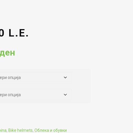
 L.E.
Current
ден
price
is:
ден.
5,112.00ден.
pina
,
Bike helmets
,
Облека и обувки