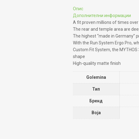
Опис
Дополнителни информации
A fit proven millions of times over
The rear and temple area are deepe
The highest “made in Germany” pr
With the Run System Ergo Pro, wh
Custom Fit System, the MYTHOS 3.
shape
High-quality matte finish
Golemina
Тип
Бренд
Boja