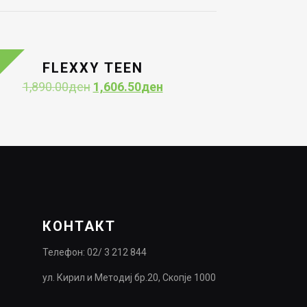
FLEXXY TEEN
Original
Current
1,890.00
ден
1,606.50
ден
price
price
was:
is:
1,890.00ден.
1,606.50ден.
КОНТАКТ
Телефон: 02/ 3 212 844
ул. Кирил и Методиј бр.20, Скопје 1000