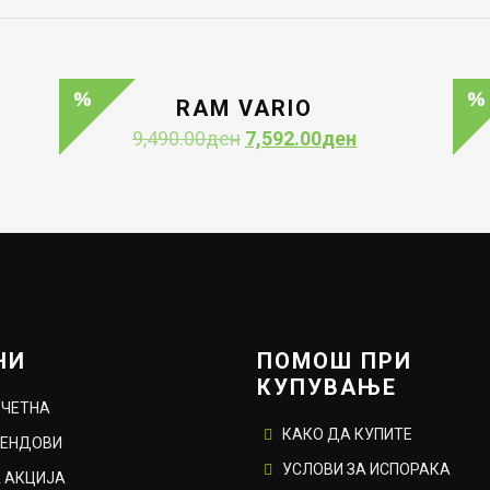
RAM VARIO
Original
Current
9,490.00
ден
7,592.00
ден
price
price
was:
is:
9,490.00ден.
7,592.00ден.
НИ
ПОМОШ ПРИ
КУПУВАЊЕ
ОЧЕТНА
КАКО ДА КУПИТЕ
РЕНДОВИ
УСЛОВИ ЗА ИСПОРАКА
 АКЦИЈА