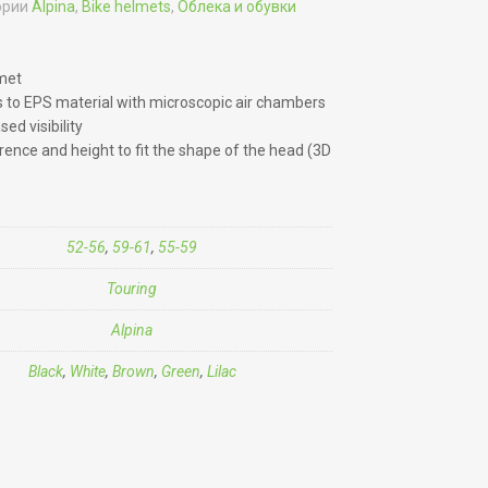
ории
Alpina
,
Bike helmets
,
Облека и обувки
met
 to EPS material with microscopic air chambers
sed visibility
erence and height to fit the shape of the head (3D
52-56
,
59-61
,
55-59
Touring
Alpina
Black
,
White
,
Brown
,
Green
,
Lilac