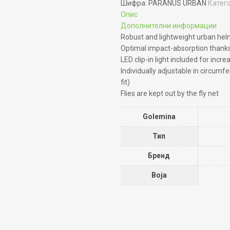
Шифра:
PARANUS URBAN
Катег
Опис
Дополнителни информации
Robust and lightweight urban hel
Optimal impact-absorption thanks
LED clip-in light included for increa
Individually adjustable in circumf
fit)
Flies are kept out by the fly net
Golemina
Тип
Бренд
Boja
и