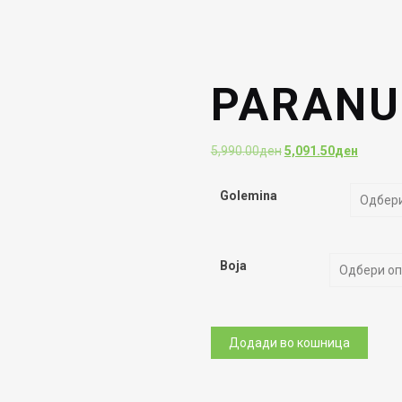
PARANU
Original
Current
5,990.00
ден
5,091.50
ден
price
price
was:
is:
Golemina
5,990.00ден.
5,091.5
Boja
PARANUS
Додади во кошница
URBAN
количина