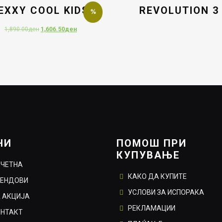
EXXY COOL KIDS I
REVOLUTION 3
Original
Current
1,890.00
ден
1,606.50
ден
price
price
was:
is:
1,890.00ден.
1,606.50ден.
НИ
ПОМОШ ПРИ
КУПУВАЊЕ
ОЧЕТНА
КАКО ДА КУПИТЕ
РЕНДОВИ
УСЛОВИ ЗА ИСПОРАКА
 АКЦИЈА
РЕКЛАМАЦИИ
ОНТАКТ