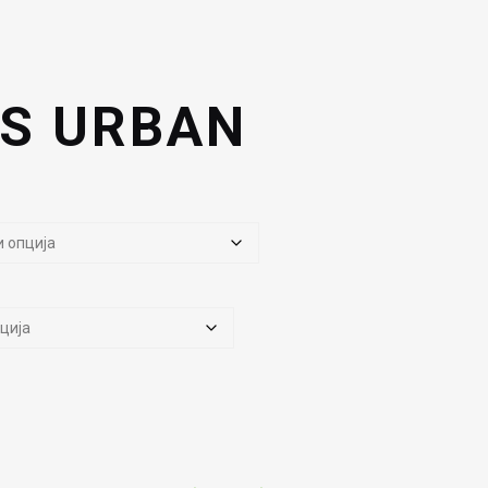
S URBAN
0ден.