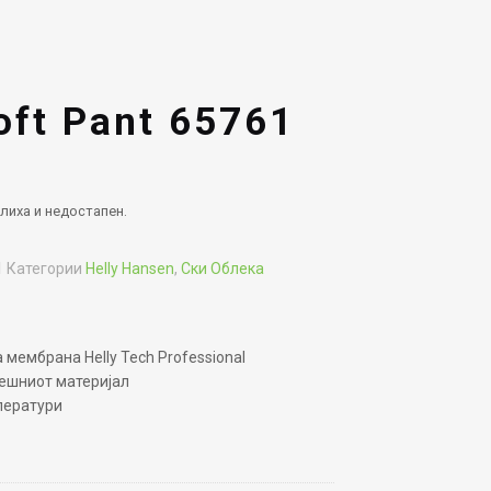
oft Pant 65761
лиха и недостапен.
1
Категории
Helly Hansen
,
Ски Облека
мембрана Helly Tech Professional
ешниот материјал
ператури