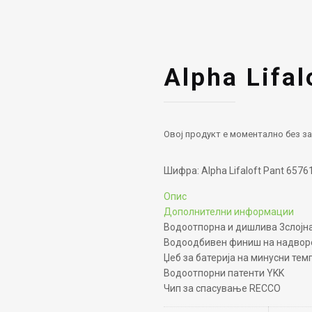
Alpha Lifal
Овој продукт е моментално без за
Шифра:
Alpha Lifaloft Pant 6576
Опис
Дополнителни информации
Водоотпорна и дишлива 3слојна 
Водоодбивен финиш на надвор
Џеб за батерија на минусни тем
Водоотпорни патенти YKK
Чип за спасување RECCO