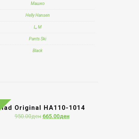
Машко
Helly Hansen
L
,
M
Pants Ski
Black
Had Original HA110-1014
Original
Current
950.00
ден
665.00
ден
price
price
was:
is:
950.00ден.
665.00ден.