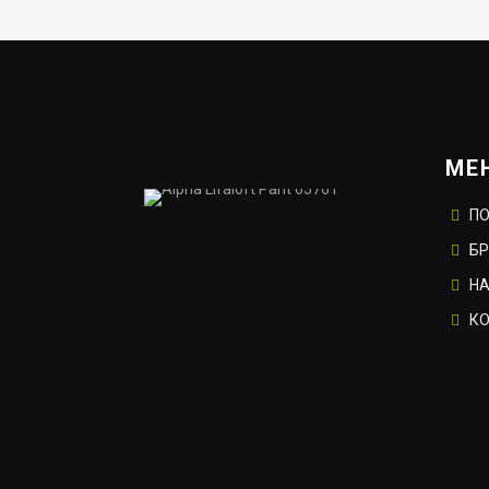
МЕ
П
Б
НА
К