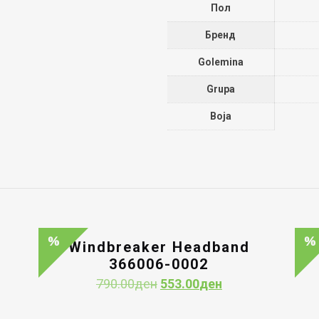
Пол
Бренд
Golemina
Grupa
Boja
0
Windbreaker Headband
366006-0002
nt
Original
Current
790.00
ден
553.00
ден
price
price
0ден.
was:
is: