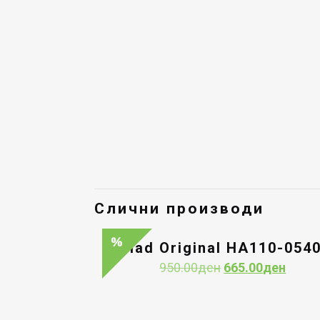
Слични производи
Had Original HA110-054
Original
Curre
950.00
ден
665.00
ден
price
price
was:
is:
950.00ден.
665.0