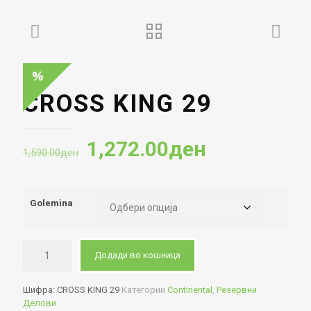
CROSS KING 29
Original
Current
1,272.00
ден
1,590.00
ден
price
price
was:
is:
Golemina
1,590.00ден.
1,272.00де
Додади во кошница
Шифра:
CROSS KING 29
Категории
Continental
,
Резервни
Делови