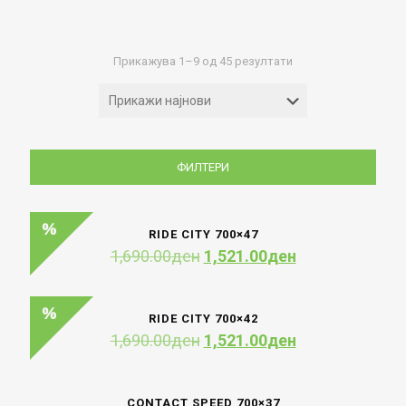
Sorted
Прикажува 1–9 од 45 резултати
by
latest
ФИЛТЕРИ
RIDE CITY 700×47
Original
Current
1,690.00
ден
1,521.00
ден
price
price
was:
is:
1,690.00ден.
1,521.00ден.
RIDE CITY 700×42
Original
Current
1,690.00
ден
1,521.00
ден
price
price
was:
is:
1,690.00ден.
1,521.00ден.
CONTACT SPEED 700×37