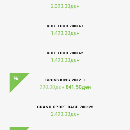
2,090.00
ден
RIDE TOUR 700×47
1,490.00
ден
RIDE TOUR 700×42
1,490.00
ден
CROSS KING 20×2.0
Original
Current
990.00
ден
841.50
ден
price
price
was:
is:
990.00ден.
841.50ден.
GRAND SPORT RACE 700×25
2,490.00
ден