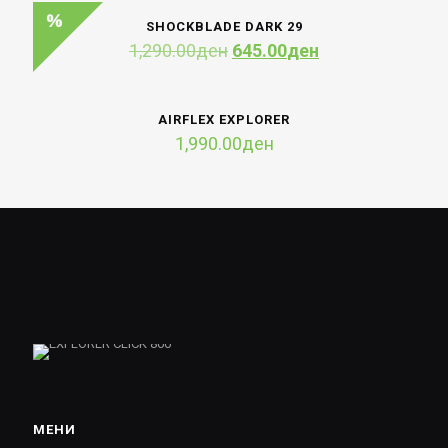
SHOCKBLADE DARK 29
Original
Current
1,290.00
ден
645.00
ден
price
price
was:
is:
1,290.00ден.
645.00ден.
AIRFLEX EXPLORER
1,990.00
ден
МЕНИ