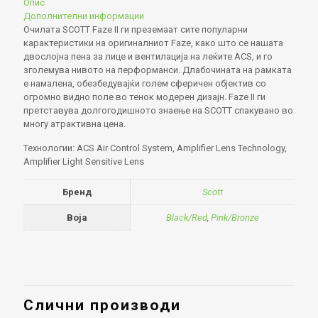
Опис
Дополнителни информации
Очилата SCOTT Faze II ги преземаат сите популарни
карактеристики на оригиналниот Faze, како што се нашата
двослојна пена за лице и вентилација на леќите ACS, и го
зголемува нивото на перформанси. Длабочината на рамката
е намалена, обезбедувајќи голем сферичен објектив со
огромно видно поле во тенок модерен дизајн. Faze II ги
претставува долгогодишното знаење на SCOTT спакувано во
многу атрактивна цена.
Технологии: ACS Air Control System, Amplifier Lens Technology,
Amplifier Light Sensitive Lens
Бренд
Scott
Boja
Black/Red
,
Pink/Bronze
Слични производи