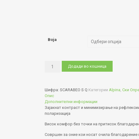
Boja
SCARABEO
Додади во кошница
S
Q
количина
Шифра:
SCARABEO S Q
Категории
Alpina
,
Ски Опр
Опис
Дополнителни информации
Зајакнат контраст и минимизирање на рефлексии
поларизација
Висок комфор без точки на притисок благодаре
Совршен за оние кои носат очила благодарение 